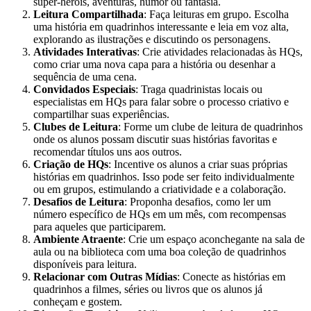
super-heróis, aventuras, humor ou fantasia.
Leitura Compartilhada
: Faça leituras em grupo. Escolha
uma história em quadrinhos interessante e leia em voz alta,
explorando as ilustrações e discutindo os personagens.
Atividades Interativas
: Crie atividades relacionadas às HQs,
como criar uma nova capa para a história ou desenhar a
sequência de uma cena.
Convidados Especiais
: Traga quadrinistas locais ou
especialistas em HQs para falar sobre o processo criativo e
compartilhar suas experiências.
Clubes de Leitura
: Forme um clube de leitura de quadrinhos
onde os alunos possam discutir suas histórias favoritas e
recomendar títulos uns aos outros.
Criação de HQs
: Incentive os alunos a criar suas próprias
histórias em quadrinhos. Isso pode ser feito individualmente
ou em grupos, estimulando a criatividade e a colaboração.
Desafios de Leitura
: Proponha desafios, como ler um
número específico de HQs em um mês, com recompensas
para aqueles que participarem.
Ambiente Atraente
: Crie um espaço aconchegante na sala de
aula ou na biblioteca com uma boa coleção de quadrinhos
disponíveis para leitura.
Relacionar com Outras Mídias
: Conecte as histórias em
quadrinhos a filmes, séries ou livros que os alunos já
conheçam e gostem.