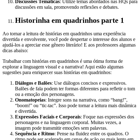
Discussões Temáticas
: Utilize temas abordados nas HQs para
discussões em sala, promovendo reflexões e debates.
Historinha em quadrinhos parte 1
Ao tornar a leitura de histórias em quadrinhos uma experiência
divertida e envolvente, você pode despertar o interesse dos alunos e
ajudá-los a apreciar esse gênero literário! E aos professores algumas
dicas abaixo:
Trabalhar com histórias em quadrinhos é uma ótima forma de
explorar a linguagem visual e a narrativa! Aqui estão algumas
sugestões para enriquecer suas histórias em quadrinhos:
Diálogos e Balões
: Use diálogos concisos e expressivos.
Balões de fala podem ter formas diferentes para refletir o tom
ou a emoção dos personagens.
Onomatopeias
: Integre sons na narrativa, como “bang!”,
“boom!” ou “tic-tac”. Isso pode tornar a leitura mais dinâmica
e divertida.
Expressões Faciais e Corporais
: Foque nas expressões dos
personagens e na linguagem corporal. Muitas vezes, a
imagem pode transmitir emoções sem palavras.
Sequência e Ritmo
: Pense na fluidez entre os quadros. O
ritmo pode ser acelerado em cenas de ação ou mais lento em