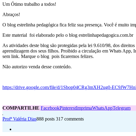
Um Ótimo trabalho a todos!
Abraços!
O blog estrelinha pedagógica fica feliz sua presença. Você é muito imp
Este material foi elaborado pelo o blog estrelinhapedagogica.com.br
As atividades deste blog são protegidas pela lei 9.610/98, dos direito
aprendizagem dos seus filhos. Proibido a circulação em Whats App, In
sem link. Marque o blog pois ficaremos felizes.
Não autorizo venda desse conteúdo.
https://drive.google.com/file/d/1Sbop04CRg3mXH2ug0-EC9JW7H
COMPARTILHE
Facebook
Pinterest
Imprima
WhatsApp
Telegram
Profª Valéria Dias
888 posts
317 comments