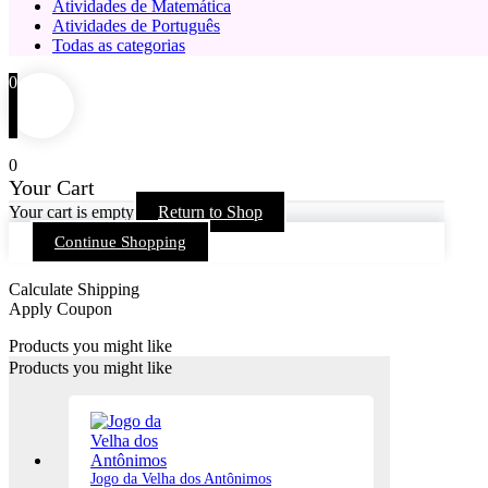
Atividades de Matemática
Atividades de Português
Todas as categorias
0
0
Your Cart
Your cart is empty
Return to Shop
Continue Shopping
Calculate Shipping
Apply Coupon
Products you might like
Products you might like
Jogo da Velha dos Antônimos