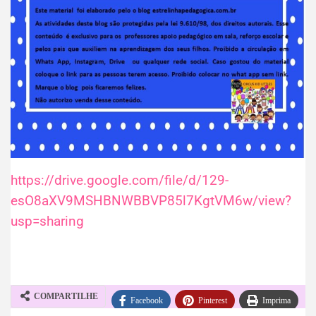
https://drive.google.com/file/d/129-
esO8aXV9MSHBNWBBVP85l7KgtVM6w/view?
usp=sharing
COMPARTILHE
Facebook
Pinterest
Imprima