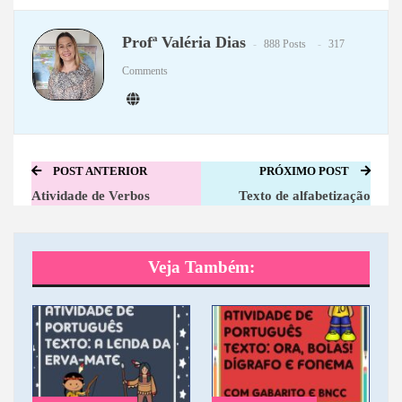
WhatsApp
Telegram
Profª Valéria Dias
888 Posts
317
Comments
POST ANTERIOR
PRÓXIMO POST
Atividade de Verbos
Texto de alfabetização
Veja Também: