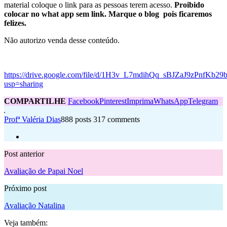
material coloque o link para as pessoas terem acesso.
Proibido
colocar no what app sem link. Marque o blog pois ficaremos
felizes.
Não autorizo venda desse conteúdo.
https://drive.google.com/file/d/1H3v_L7mdihQq_sBJZaJ9zPnfKb29
usp=sharing
COMPARTILHE
Facebook
Pinterest
Imprima
WhatsApp
Telegram
Profª Valéria Dias
888 posts
317 comments
Post anterior
Avaliação de Papai Noel
Próximo post
Avaliação Natalina
Veja também: