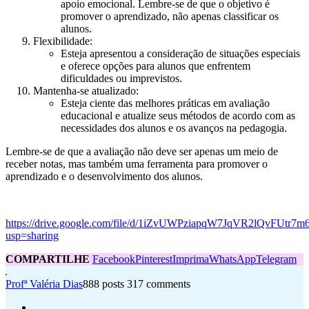
apoio emocional. Lembre-se de que o objetivo é
promover o aprendizado, não apenas classificar os
alunos.
Flexibilidade:
Esteja apresentou a consideração de situações especiais
e oferece opções para alunos que enfrentem
dificuldades ou imprevistos.
Mantenha-se atualizado:
Esteja ciente das melhores práticas em avaliação
educacional e atualize seus métodos de acordo com as
necessidades dos alunos e os avanços na pedagogia.
Lembre-se de que a avaliação não deve ser apenas um meio de
receber notas, mas também uma ferramenta para promover o
aprendizado e o desenvolvimento dos alunos.
https://drive.google.com/file/d/1iZvUWPziapqW7JqVR2lQvFUtr7
usp=sharing
COMPARTILHE
Facebook
Pinterest
Imprima
WhatsApp
Telegram
Profª Valéria Dias
888 posts
317 comments