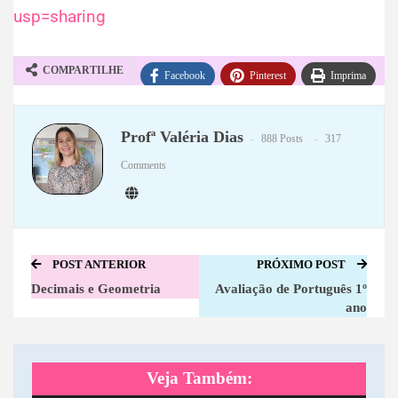
usp=sharing
COMPARTILHE
Facebook
Pinterest
Imprima
WhatsApp
Telegram
Profª Valéria Dias
888 Posts
317
Comments
POST ANTERIOR
PRÓXIMO POST
Decimais e Geometria
Avaliação de Português 1º
ano
Veja Também: