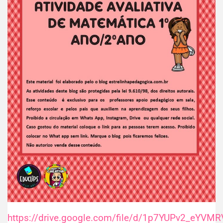
https://drive.google.com/file/d/1p7YUPv2_eY