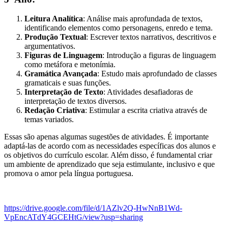
Leitura Analítica
: Análise mais aprofundada de textos,
identificando elementos como personagens, enredo e tema.
Produção Textual
: Escrever textos narrativos, descritivos e
argumentativos.
Figuras de Linguagem
: Introdução a figuras de linguagem
como metáfora e metonímia.
Gramática Avançada
: Estudo mais aprofundado de classes
gramaticais e suas funções.
Interpretação de Texto
: Atividades desafiadoras de
interpretação de textos diversos.
Redação Criativa
: Estimular a escrita criativa através de
temas variados.
Essas são apenas algumas sugestões de atividades. É importante
adaptá-las de acordo com as necessidades específicas dos alunos e
os objetivos do currículo escolar. Além disso, é fundamental criar
um ambiente de aprendizado que seja estimulante, inclusivo e que
promova o amor pela língua portuguesa.
https://drive.google.com/file/d/1AZlv2Q-HwNnB1Wd-
VpEncATdY4GCEHtG/view?usp=sharing