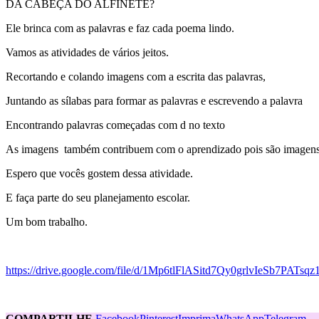
DA CABEÇA DO ALFINETE?
Ele brinca com as palavras e faz cada poema lindo.
Vamos as atividades de vários jeitos.
Recortando e colando imagens com a escrita das palavras,
Juntando as sílabas para formar as palavras e escrevendo a palavra
Encontrando palavras começadas com d no texto
As imagens também contribuem com o aprendizado pois são imagens q
Espero que vocês gostem dessa atividade.
E faça parte do seu planejamento escolar.
Um bom trabalho.
https://drive.google.com/file/d/1Mp6tlFlASitd7Qy0grlvIeSb7PATsqz
COMPARTILHE
Facebook
Pinterest
Imprima
WhatsApp
Telegram