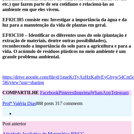
etc.) que fazem parte de seu cotidiano e relacioná-las ao
ambiente em que eles vivem.
EF02CI05 consiste em: Investigar a importância da água e da
luz para a manutenção da vida de plantas em geral.
EF03CI10 – Identificar os diferentes usos do solo (plantação e
extração de materiais, dentre outras possibilidades),
reconhecendo a importância do solo para a agricultura e para a
vida. O acúmulo de resíduos plásticos no meio ambiente é um
grande problema ambiental.
https://drive.google.com/file/d/1gueKrTyAzHzKa8vEyGbyw54Cm5
5l6/view?usp=sharing
COMPARTILHE
Facebook
Pinterest
Imprima
WhatsApp
Telegram
Profª Valéria Dias
888 posts
317 comments
Post anterior
Atividade Avaliativa de Matemática BNCC