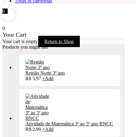
Todas as categorias
0
0
Your Cart
Your cart is empty
Return to Shop
Products you might like
Região Norte 3º ano
R$
5,97
+
Add
Atividade de Matemática 3º ao 5º ano BNCC
R$
2,99
+
Add