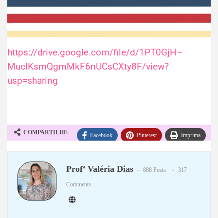
https://drive.google.com/file/d/1PT0GjH–
MuclKsmQgmMkF6nUCsCXty8F/view?
usp=sharing
COMPARTILHE
Facebook
Pinterest
Imprima
WhatsApp
Telegram
Profª Valéria Dias
888 Posts
317
Comments