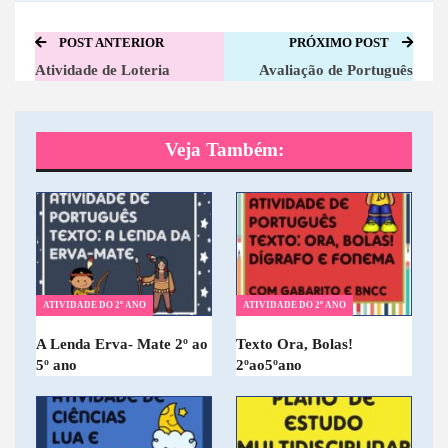
POST ANTERIOR
PRÓXIMO POST
Atividade de Loteria
Avaliação de Português
Veja Também:
ATIVIDADE DO 2º ANO
ATIVIDADE DO 2º ANO
A Lenda Erva- Mate 2º ao
Texto Ora, Bolas!
5º ano
2ºao5ºano