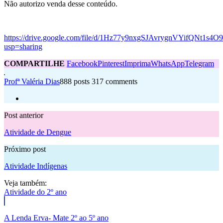
Não autorizo venda desse conteúdo.
https://drive.google.com/file/d/1Hz77y9nxgSJAvrygnVYifQNt1s4
usp=sharing
COMPARTILHE
Facebook
Pinterest
Imprima
WhatsApp
Telegram
Profª Valéria Dias
888 posts
317 comments
Post anterior
Atividade de Dengue
Próximo post
Atividade Indígenas
Veja também:
Atividade do 2º ano
A Lenda Erva- Mate 2º ao 5º ano