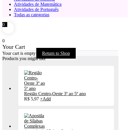
Atividades de Matemática
Atividades de Português
Todas as categorias
0
0
Your Cart
Your cart is empty
Return to Shop
Products you might like
Região Centro-Oeste 3º ao 5º ano
R$
5,97
+
Add