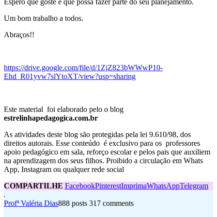
Espero que goste e que possa fazer parte do seu planejamento.
Um bom trabalho a todos.
Abraços!!
https://drive.google.com/file/d/1ZjZ823bWWwP10-
Ehd_R01yvw7slYtoXT/view?usp=sharing
Este material foi elaborado pelo o blog
estrelinhapedagogica.com.br
As atividades deste blog são protegidas pela lei 9.610/98, dos
direitos autorais. Esse conteúdo é exclusivo para os professores
apoio pedagógico em sala, reforço escolar e pelos pais que auxiliem
na aprendizagem dos seus filhos. Proibido a circulação em Whats
App, Instagram ou qualquer rede social
COMPARTILHE
Facebook
Pinterest
Imprima
WhatsApp
Telegram
Profª Valéria Dias
888 posts
317 comments