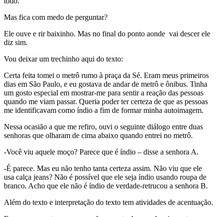
todo.
Mas fica com medo de perguntar?
Ele ouve e rir baixinho. Mas no final do ponto aonde vai descer ele
diz sim.
Vou deixar um trechinho aqui do texto:
Certa feita tomei o metrô rumo à praça da Sé. Eram meus primeiros
dias em São Paulo, e eu gostava de andar de metrô e ônibus. Tinha
um gosto especial em mostrar-me para sentir a reação das pessoas
quando me viam passar. Queria poder ter certeza de que as pessoas
me identificavam como índio a fim de formar minha autoimagem.
Nessa ocasião a que me refiro, ouvi o seguinte diálogo entre duas
senhoras que olharam de cima abaixo quando entrei no metrô.
-Você viu aquele moço? Parece que é índio – disse a senhora A.
-É parece. Mas eu não tenho tanta certeza assim. Não viu que ele
usa calça jeans? Não é possível que ele seja índio usando roupa de
branco. Acho que ele não é índio de verdade-retrucou a senhora B.
Além do texto e interpretação do texto tem atividades de acentuação.