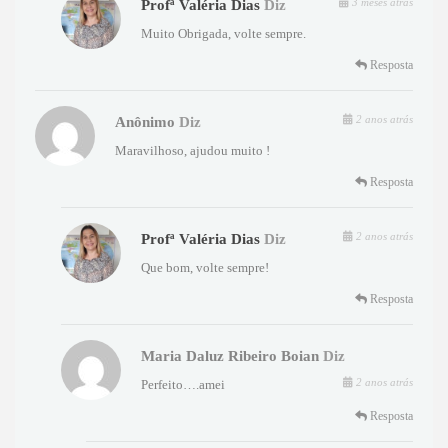
3 meses atrás
Profª Valéria Dias
Diz
Muito Obrigada, volte sempre.
Resposta
2 anos atrás
Anônimo
Diz
Maravilhoso, ajudou muito !
Resposta
2 anos atrás
Profª Valéria Dias
Diz
Que bom, volte sempre!
Resposta
Maria Daluz Ribeiro Boian
Diz
2 anos atrás
Perfeito….amei
Resposta