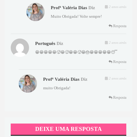
2 anos atrás
Profª Valéria Dias
Diz
Muito Obrigada! Volte sempre!
Resposta
2 anos atrás
Português
Diz
😁😁😁😁😁🥵😁🥵😁😁🥵😁🎂😁😁😁😁😁😴
Resposta
2 anos atrás
Profª Valéria Dias
Diz
muito Obrigada!
Resposta
DEIXE UMA RESPOSTA