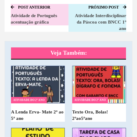
POST ANTERIOR
PRÓXIMO POST
Atividade de Português
Atividade Interdisciplinar
acentuação gráfica
da Páscoa com BNCC 1º
ano
Veja Também:
ATIVIDADE DO 2º ANO
ATIVIDADE DO 2º ANO
A Lenda Erva- Mate 2º ao
Texto Ora, Bolas!
5º ano
2ºao5ºano