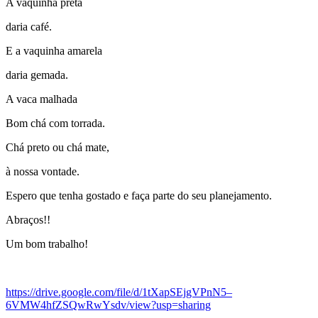
A vaquinha preta
daria café.
E a vaquinha amarela
daria gemada.
A vaca malhada
Bom chá com torrada.
Chá preto ou chá mate,
à nossa vontade.
Espero que tenha gostado e faça parte do seu planejamento.
Abraços!!
Um bom trabalho!
https://drive.google.com/file/d/1tXapSEjgVPnN5–
6VMW4hfZSQwRwYsdv/view?usp=sharing