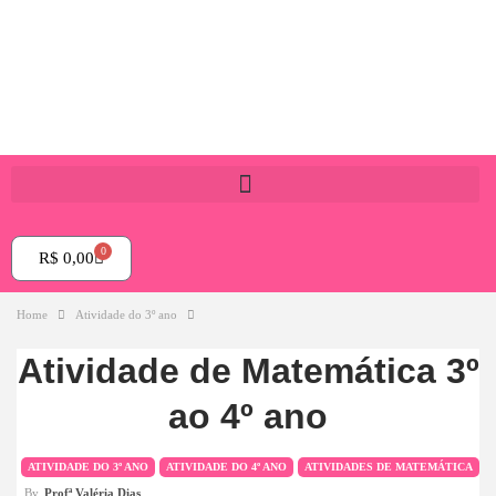
0
R$
0,00
Home
Atividade do 3º ano
Atividade de Matemática 3º
ao 4º ano
ATIVIDADE DO 3º ANO
ATIVIDADE DO 4º ANO
ATIVIDADES DE MATEMÁTICA
By
Profª Valéria Dias