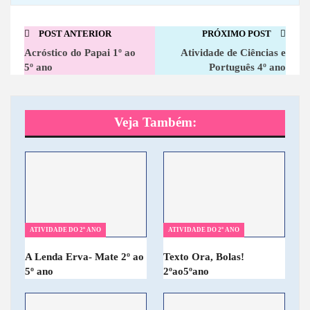
POST ANTERIOR
PRÓXIMO POST
Acróstico do Papai 1º ao
Atividade de Ciências e
5º ano
Português 4º ano
Veja Também:
ATIVIDADE DO 2º ANO
ATIVIDADE DO 2º ANO
A Lenda Erva- Mate 2º ao
Texto Ora, Bolas!
5º ano
2ºao5ºano