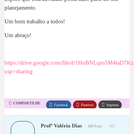
planejamento.
Um bom trabalho a todos!
Um abraço!
https://drive.google.com/file/d/1HoBNLqro5M4taD7
usp=sharing
COMPARTILHE
Facebook
Pinterest
Imprima
WhatsApp
Telegram
Profª Valéria Dias
888 Posts
317