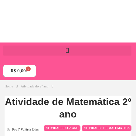
0
R$
0,00
Home
Atividade do 2º ano
Atividade de Matemática 2º
ano
ATIVIDADE DO 2º ANO
ATIVIDADES DE MATEMÁTICA
By
Profª Valéria Dias