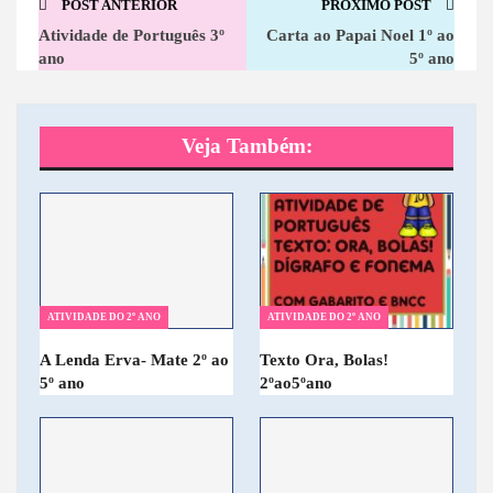
POST ANTERIOR
PRÓXIMO POST
Atividade de Português 3º
Carta ao Papai Noel 1º ao
ano
5º ano
Veja Também:
ATIVIDADE DO 2º ANO
ATIVIDADE DO 2º ANO
A Lenda Erva- Mate 2º ao
Texto Ora, Bolas!
5º ano
2ºao5ºano