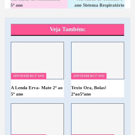
5ª ano
ano Sistema Respiratório
Veja Também:
ATIVIDADE DO 2º ANO
ATIVIDADE DO 2º ANO
A Lenda Erva- Mate 2º ao
Texto Ora, Bolas!
5º ano
2ºao5ºano