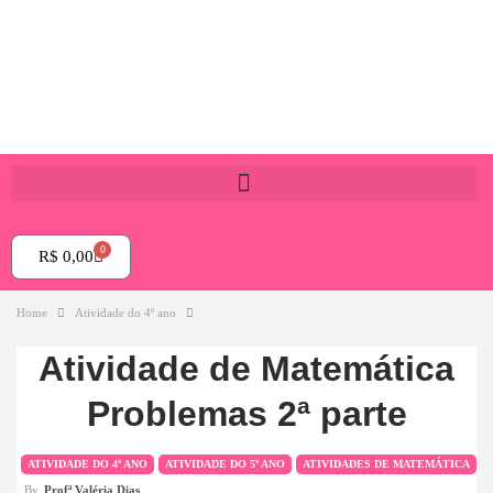
0
R$
0,00
Home
Atividade do 4º ano
Atividade de Matemática
Problemas 2ª parte
ATIVIDADE DO 4º ANO
ATIVIDADE DO 5º ANO
ATIVIDADES DE MATEMÁTICA
By
Profª Valéria Dias