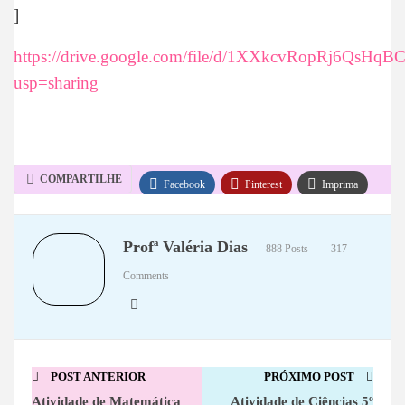
]
https://drive.google.com/file/d/1XXkcvRopRj6Qs
usp=sharing
COMPARTILHE
Facebook
Pinterest
Imprima
WhatsApp
Telegram
Profª Valéria Dias
888 Posts
317
Comments
POST ANTERIOR
PRÓXIMO POST
Atividade de Matemática
Atividade de Ciências 5º