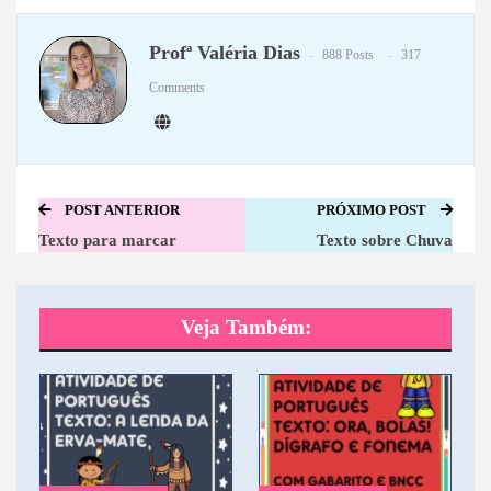
WhatsApp
Telegram
Profª Valéria Dias
888 Posts
317
Comments
POST ANTERIOR
PRÓXIMO POST
Texto para marcar
Texto sobre Chuva
Veja Também: