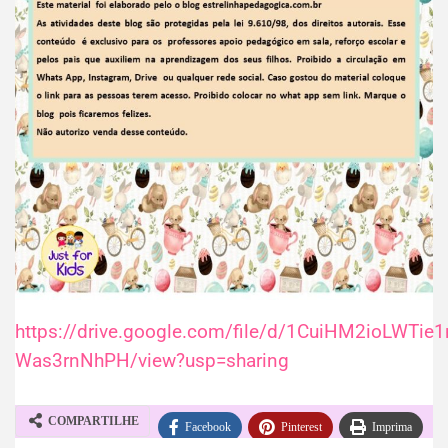
https://drive.google.com/file/d/1CuiHM2ioLWTie
Was3rnNhPH/view?usp=sharing
COMPARTILHE
Facebook
Pinterest
Imprima