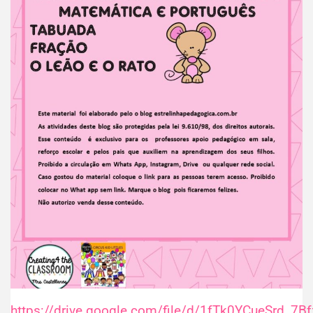
https://drive.google.com/file/d/1fTk0YCueSrd_7Bf