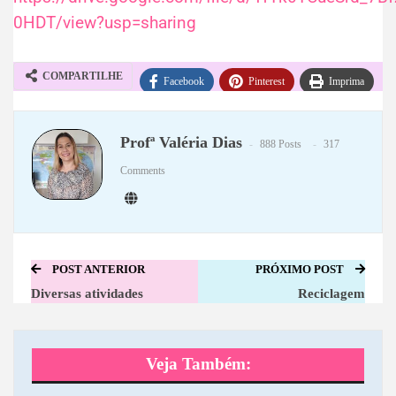
0HDT/view?usp=sharing
COMPARTILHE
Facebook
Pinterest
Imprima
WhatsApp
Telegram
Profª Valéria Dias
888 Posts
317
Comments
POST ANTERIOR
PRÓXIMO POST
Diversas atividades
Reciclagem
Veja Também: